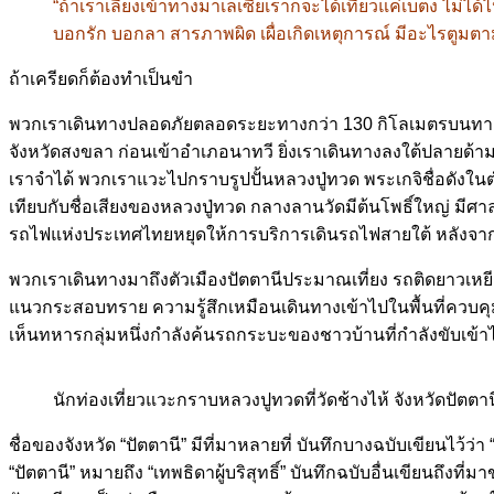
“ถ้าเราเลี่ยงเข้าทางมาเลเซียเราก็จะได้เที่ยวแค่เบตง ไม่ไ
บอกรัก บอกลา สารภาพผิด เผื่อเกิดเหตุการณ์ มีอะไรตูมตา
ถ้าเครียดก็ต้องทำเป็นขำ
พวกเราเดินทางปลอดภัยตลอดระยะทางกว่า 130 กิโลเมตรบนทางห
จังหวัดสงขลา ก่อนเข้าอำเภอนาทวี ยิ่งเราเดินทางลงใต้ปลายด้าม
เราจำได้ พวกเราแวะไปกราบรูปปั้นหลวงปู่ทวด พระเกจิชื่อดังในต
เทียบกับชื่อเสียงของหลวงปู่ทวด กลางลานวัดมีต้นโพธิ์ใหญ่ มีศ
รถไฟแห่งประเทศไทยหยุดให้การบริการเดินรถไฟสายใต้ หลังจาก
พวกเราเดินทางมาถึงตัวเมืองปัตตานีประมาณเที่ยง รถติดยาวเห
แนวกระสอบทราย ความรู้สึกเหมือนเดินทางเข้าไปในพื้นที่ควบค
เห็นทหารกลุ่มหนึ่งกำลังค้นรถกระบะของชาวบ้านที่กำลังขับเข้า
นักท่องเที่ยวแวะกราบหลวงปูทวดที่วัดช้างไห้ จังหวัดปัตตา
ชื่อของจังหวัด “ปัตตานี” มีที่มาหลายที่ บันทึกบางฉบับเขียนไว้
“ปัตตานี” หมายถึง “เทพธิดาผู้บริสุทธิ์” บันทึกฉบับอื่นเขียนถึง