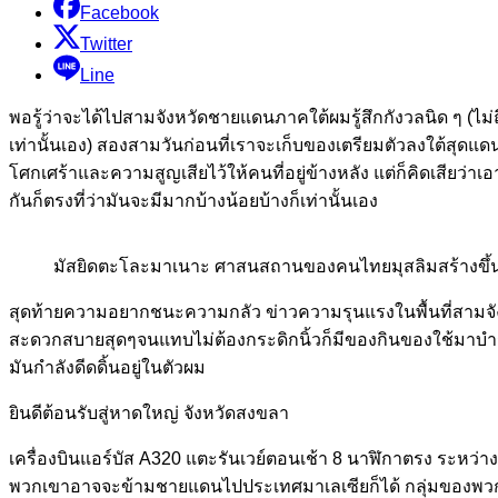
Facebook
Twitter
Line
พอรู้ว่าจะได้ไปสามจังหวัดชายแดนภาคใต้ผมรู้สึกกังวลนิด ๆ (ไม
เท่านั้นเอง) สองสามวันก่อนที่เราจะเก็บของเตรียมตัวลงใต้สุดแด
โศกเศร้าและความสูญเสียไว้ให้คนที่อยู่ข้างหลัง แต่ก็คิดเสียว่าเอ
กันก็ตรงที่ว่ามันจะมีมากบ้างน้อยบ้างก็เท่านั้นเอง
มัสยิดตะโละมาเนาะ ศาสนสถานของคนไทยมุสลิมสร้างขึ้นม
สุดท้ายความอยากชนะความกลัว ข่าวความรุนแรงในพื้นที่สามจังห
สะดวกสบายสุดๆจนแทบไม่ต้องกระดิกนิ้วก็มีของกินของใช้มาบำร
มันกำลังดีดดิ้นอยู่ในตัวผม
ยินดีต้อนรับสู่หาดใหญ่ จังหวัดสงขลา
เครื่องบินแอร์บัส A320 แตะรันเวย์ตอนเช้า 8 นาฬิกาตรง ระหว่า
พวกเขาอาจจะข้ามชายแดนไปประเทศมาเลเซียก็ได้ กลุ่มของพวกเรามี