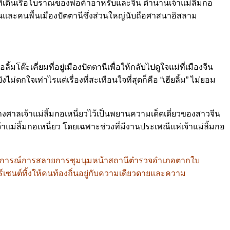
ที่เดินเรือโบราณของพ่อค้าอาหรับและจีน ตำนานเจ้าแม่ลิ้มกอ
ีนและคนพื้นเมืองปัตตานีซึ่งส่วนใหญ่นับถือศาสนาอิสลาม
ต๊ะเคี่ยมที่อยู่เมืองปัตตานีเพื่อให้กลับไปดูใจแม่ที่เมืองจีน
ไม่ตกใจเท่าไรแต่เรื่องที่สะเทือนใจที่สุดก็คือ “เฮียลิ้ม” ไม่ยอม
ร้างศาลเจ้าแม่ลิ้มกอเหนี่ยวไว้เป็นพยานความเด็ดเดี่ยวของสาวจีน
จ้าแม่ลิ้มกอเหนี่ยว โดยเฉพาะช่วงที่มีงานประเพณีแห่เจ้าแม่ลิ้มกอ
วยเหตุการณ์การสลายการชุมนุมหน้าสถานีตำรวจอำเภอตากใบ
อร์เซนต์ทิ้งให้คนท้องถิ่นอยู่กับความเดียวดายและความ