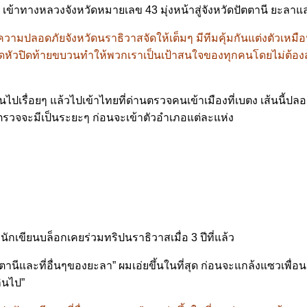
เข้าทางหลวงจังหวัดหมายเลข 43 มุ่งหน้าสู่จังหวัดปัตตานี ยะลา
รักษาความปลอดภัยจังหวัดนราธิวาสจัดให้เต็มๆ มีทีมคุ้มกันแต่งตัวเ
ัวปิดท้ายขบวนทำให้พวกเราเป็นเป้าสนใจของทุกคนโดยไม่ต้องสงสัยแต
เรื่อยๆ แล้วไปเข้าไทยที่ด่านตรวจคนเข้าเมืองที่เบตง เส้นนี้ปลอดภ
รวจจะมีเป็นระยะๆ ก่อนจะเข้าตัวอำเภอแต่ละแห่ง
นักเขียนบล็อกเคยร่วมทริปนราธิวาสเมื่อ 3 ปีที่แล้ว
ูปัตตานีและที่อื่นๆของยะลา” ผมเอ่ยขึ้นในที่สุด ก่อนจะแกล้งแซวเ
ินไป”