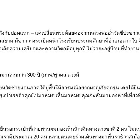
่ถึงกับปอดแหก – แค่เปลี่ยนพระห้อยคอจากหลวงพ่ออ่ำวัดชีปะขาวเป
นสยาม มีข่าววางระเบิดหน้าโรงเรียนประถมศึกษาที่อำเภอตากใบ จังห
าเถิดความเครียดและความวิตกมีอยู่ทุกที่ ไม่ว่าจะอยู่บ้าน ที่ทำงาน
านานกว่า 300 ปี (ภาพ/พูวดล ดวงมี
วัดชายแดนภาคใต้ปูพื้นให้อารมณ์อยากผจญภัยคุกรุ่น เคยได้ยินคน
ุงบำเรอถ้าคุณไปมาหมด เห็นมาหมด คุณจะหันมามองหาที่เที่ยวที่
งยืนรอกระเป๋าที่สายพานผมมองเห็นนักเดินทางต่างชาติ 2 คน ไม่แน่
ประมาณ 20 คน หลายคนเคยร่วมเดินทางมาที่นราธิวาสเมื่อเกือบ 3 ป