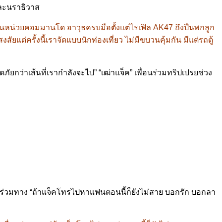
และนราธิวาส
หมือนหน่วยคอมมานโด อาวุธครบมือตั้งแต่ไรเฟิล AK47 ถึงปืนพกลูก
่ครั้งนี้เราจัดแบบนักท่องเที่ยว ไม่มีขบวนคุ้มกัน มีแต่รถตู้
ัยกว่าเส้นที่เรากำลังจะไป” “เฒ่าแจ็ค” เพื่อนร่วมทริปเปรยช่วง
พื่อนร่วมทาง “ถ้าแจ็คโทรไปหาแฟนตอนนี้ก็ยังไม่สาย บอกรัก บอกลา