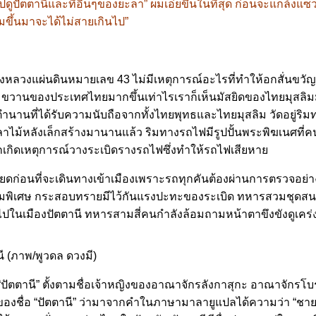
ด้ไปดูปัตตานีและที่อื่นๆของยะลา” ผมเอ่ยขึ้นในที่สุด ก่อนจะแกล้ง
มขึ้นมาจะได้ไม่สายเกินไป”
ลวงแผ่นดินหมายเลข 43 ไม่มีเหตุการณ์อะไรที่ทำให้อกสั่นข
ขวานของประเทศไทยมากขึ้นเท่าไรเราก็เห็นมัสยิดของไทยมุสลิมมากข
ำนานที่ได้รับความนับถือจากทั้งไทยพุทธและไทยมุสลิม วัดอยู่ริม
าลาไม้หลังเล็กสร้างมานานแล้ว ริมทางรถไฟมีรูปปั้นพระพิฆเนศที่ค
เกิดเหตุการณ์วางระเบิดรางรถไฟซึ่งทำให้รถไฟเสียหาย
ยียดก่อนที่จะเดินทางเข้าเมืองเพราะรถทุกคันต้องผ่านการตรวจ
ุมพิเศษ กระสอบทรายมีไว้กันแรงปะทะของระเบิด ทหารสวมชุดสนามถ
ไปในเมืองปัตตานี ทหารสามสี่คนกำลังล้อมถามหน้าตาขึงขังดูเคร่ง
นี (ภาพ/พูวดล ดวงมี)
ว่า “ปัตตานี” ตั้งตามชื่อเจ้าหญิงของอาณาจักรลังกาสุกะ อาณาจักรโ
ที่มาของชื่อ “ปัตตานี” ว่ามาจากคำในภาษามาลายูแปลได้ความว่า “ชายห