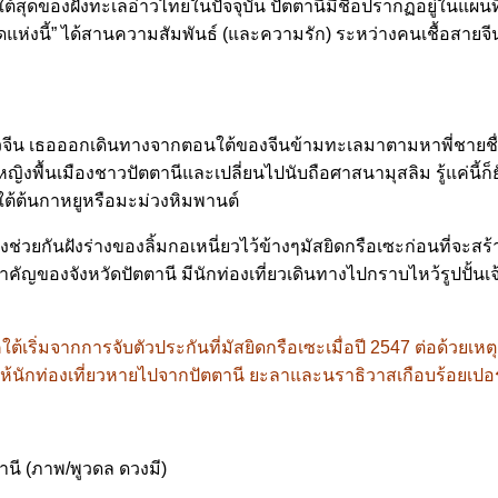
สุดของฝั่งทะเลอ่าวไทยในปัจจุบัน ปัตตานีมีชื่อปรากฏอยู่ในแผน
ดแห่งนี้” ได้สานความสัมพันธ์ (และความรัก) ระหว่างคนเชื้อสายจ
าวจีน เธอออกเดินทางจากตอนใต้ของจีนข้ามทะเลมาตามหาพี่ชายชื่อลิ้มโ
ญิงพื้นเมืองชาวปัตตานีและเปลี่ยนไปนับถือศาสนามุสลิม รู้แค่นี้ก็ยัง
ยใต้ต้นกาหยูหรือมะม่วงหิมพานต์
จึงช่วยกันฝังร่างของลิ้มกอเหนี่ยวไว้ข้างๆมัสยิดกรือเซะก่อนที่จะส
สำคัญของจังหวัดปัตตานี มีนักท่องเที่ยวเดินทางไปกราบไหว้รูปปั้นเ
้เริ่มจากการจับตัวประกันที่มัสยิดกรือเซะเมื่อปี 2547 ต่อด้
มาทำให้นักท่องเที่ยวหายไปจากปัตตานี ยะลาและนราธิวาสเกือบร้อยเป
ตตานี (ภาพ/พูวดล ดวงมี)