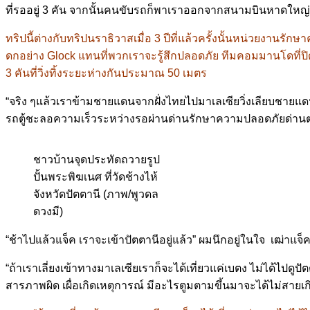
ที่รออยู่ 3 คัน จากนั้นคนขับรถก็พาเราออกจากสนามบินหาดใหญ่ 
ทริปนี้ต่างกับทริปนราธิวาสเมื่อ 3 ปีที่แล้วครั้งนั้นหน่วยงาน
ดกอย่าง Glock แทนที่พวกเราจะรู้สึกปลอดภัย ทีมคอมมานโดที่ปิดห
3 คันที่วิ่งทิ้งระยะห่างกันประมาณ 50 เมตร
“จริง ๆแล้วเราข้ามชายแดนจากฝั่งไทยไปมาเลเซียวิ่งเลียบชายแดนไป
รถตู้ชะลอความเร็วระหว่างรอผ่านด่านรักษาความปลอดภัยด่านต
ชาวบ้านจุดประทัดถวายรูป
ปั้นพระพิฆเนศ ที่วัดช้างไห้
จังหวัดปัตตานี (ภาพ/พูวดล
ดวงมี)
“ช้าไปแล้วแจ็ค เราจะเข้าปัตตานีอยู่แล้ว” ผมนึกอยู่ในใจ เฒ่าแจ็ค
“ถ้าเราเลี่ยงเข้าทางมาเลเซียเราก็จะได้เที่ยวแค่เบตง ไม่ได้ไปด
สารภาพผิด เผื่อเกิดเหตุการณ์ มีอะไรตูมตามขึ้นมาจะได้ไม่สายเก