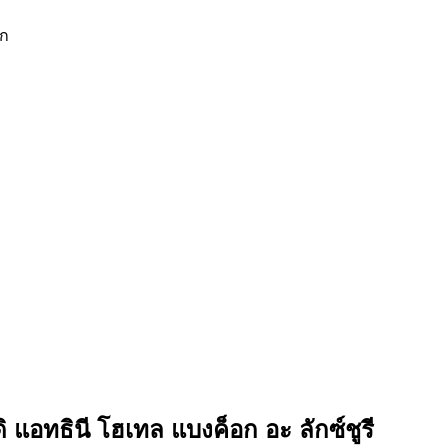
ัก
 แอทธินี โฮเทล แบงค็อก อะ ลักซ์ชูรี