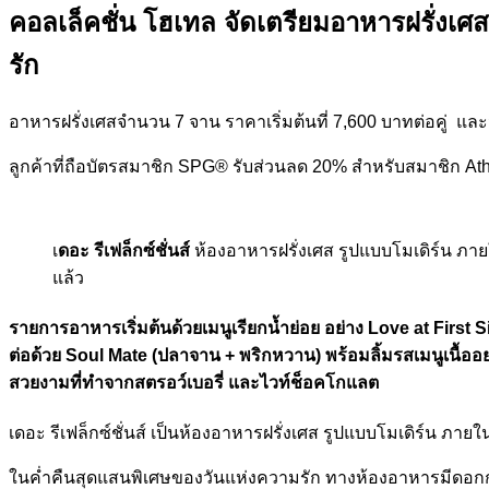
คอลเล็คชั่น โฮเทล จัดเตรียมอาหารฝรั่งเศ
รัก
อาหารฝรั่งเศสจำนวน 7 จาน ราคาเริ่มต้นที่ 7,600 บาทต่อคู่ แล
ลูกค้าที่ถือบัตรสมาชิก SPG® รับส่วนลด 20% สำหรับสมาชิก At
เ
ดอะ รีเฟล็กซ์ชั่นส์
ห้องอาหารฝรั่งเศส รูปแบบโมเดิร์น ภ
แล้ว
รายการอาหารเริ่มต้นด้วยเมนูเรียกน้ำย่อย อย่าง Love at First
ต่อด้วย Soul Mate (ปลาจาน + พริกหวาน) พร้อมลิ้มรสเมนูเนื้
สวยงามที่ทำจากสตรอว์เบอรี่ และไวท์ช็อคโกแลต
เดอะ รีเฟล็กซ์ชั่นส์ เป็นห้องอาหารฝรั่งเศส รูปแบบโมเดิร์น 
ในค่ำคืนสุดแสนพิเศษของวันแห่งความรัก ทางห้องอาหารมีดอกกุหล