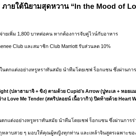
ส ภายใต้นิยามสุดหวาน “In the Mood of Lov
ะจ่ายเพิ่ม 1,800 บาทต่อคน หากต้องการจับคู่ไวน์กับอาหาร
henee Club และสมาชิก Club Marriott รับส่วนลด 10%
ายในตกแต่งอย่างหรูหราทันสมัย นำทีมโดยเชฟ ร็อกแซน ซึ่งผ่านก
 Sight (ปลาฮามาจิ + ขิง) ตามด้วย Cupid’s Arrow (ปูทะเล + หอยแม
ออย่าง Love Me Tender (สตริปลอยน์ เนื้อวากิว) ปิดท้ายด้วย H
ภายในตกแต่งอย่างหรูหราทันสมัย นำทีมโดยเชฟ ร็อกแซน ซึ่งผ่านก
าบสวย ๆ มอบให้คุณผู้หญิงทุกท่าน และเหล้าจินสูตรเฉพาะของทางห