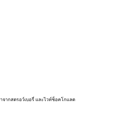
จากสตรอว์เบอรี่ และไวท์ช็อคโกแลต