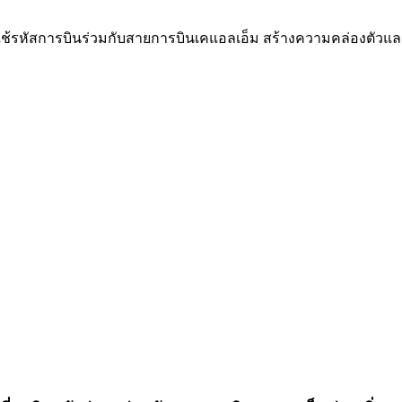
ยใช้รหัสการบินร่วมกับสายการบินเคแอลเอ็ม สร้างความคล่องตัว