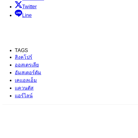
Twitter
Line
TAGS
สิงคโปร์
ออสเตรเลีย
อัมสเตอร์ดัม
เคแอลเอ็ม
แควนตัส
แอร์ไลน์