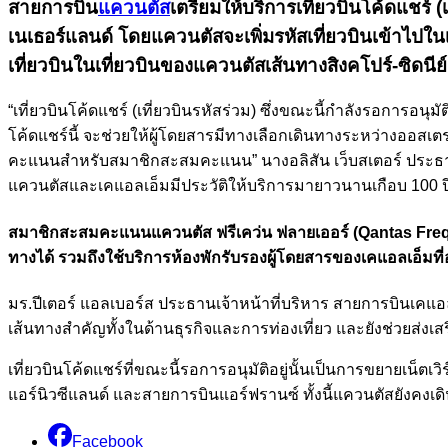
สายการบิน
แควนตัส
เตรียมให้บริการเที่ยวบินโค้ดแชร์ 
เนเธอร์แลนด์ โดยแควนตัสจะเพิ่มรหัสเที่ยวบินเข้าไปใน
เที่ยวบินในเที่ยวบินของแควนตัสเส้นทางสิงคโปร์-ซิดนีย์ 
“เที่ยวบินโค้ดแชร์ (เที่ยวบินรหัสร่วม) ซึ่งขณะนี้กำลังรอการอนุ
โค้ดแชร์นี้ จะช่วยให้ผู้โดยสารมีทางเลือกเดินทางระหว่างออส
คะแนนสำหรับสมาชิกสะสมคะแนน” นางอลิสัน เว็บสเตอร์ ประธานกรร
แควนตัสและเคแอลเอ็มมีประวัติให้บริการมายาวนานเกือบ 100 ปี
สมาชิกสะสมคะแนนแควนตัส ฟรีเคว่น ฟลายเออร์ (Qantas Freq
ทางได้ รวมถึงใช้บริการห้องพักรับรองผู้โดยสารของเคแอลเอ็มท
มร.ปีเตอร์ แอลเบอร์ส ประธานเจ้าหน้าที่บริหาร สายการบินเคแอล
เส้นทางสำคัญทั้งในด้านธุรกิจและการท่องเที่ยว และยังช่วยส่งเ
เที่ยวบินโค้ดแชร์ที่ขณะนี้รอการอนุมัติอยู่นั้นเป็นการขยายเน็ต
แอร์นิวซีแลนด์ และสายการบินแอร์ฟรานซ์ ทั้งนี้แควนตัสยังคงเด
Facebook