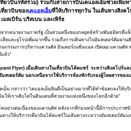
(เที่ยวบินรหัสร่วม) ร่วมกับสายการบินเคแอลเอ็มช่วยเพิ่
เที่ยวบินของ
เคแอลเอ็ม
ที่ให้บริการทุกวัน ในเส้นทางสิงคโ
เมลเบิร์น บริสเบน และเพิร์ธ
มัติจากหน่วยงานภาครัฐ เป็นส่วนหนึ่งของกลยุทธ์สร้างพันธมิตรที่แข
เตรเลียและยุโรปเพิ่มมากขึ้น รวมถึงการเดินทางไปอัมสเตอร์ดัมผ
มการบริหารแควนตัส อินเตอร์เนชั่นแนล เปิดเผย แควนตัส ฟรีเคว่น 
แล้ว”
uent Flyer) เมื่อเดินทางในเที่ยวบินโค้ดแชร์ ระหว่างสิงคโ
ี่อัมสเตอร์ดัม นอกเหนือจากใช้บริการห้องพักรับรองผู้โดยสารข
เอ็ม กล่าวว่า “เคแอลเอ็มยินดีเป็นอย่างมากที่ได้ทำข้อตกลงให้บร
สริมให้เราเติบโตในดินแดนที่สวยงามแห่งหนึ่งของโลกอีกด้วย”
เวิร์คอย่างต่อเนื่องของแควนตัส หลังจากที่ก่อนหน้านี้มีการประกา
ินทางให้บริการเที่ยวบินโค้ดแชร์ในเส้นทางระหว่างอัมสเตอร์ดัมแ