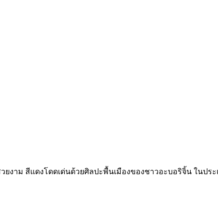
ันสวยงาม สีแดงโดดเด่นด้วยศิลปะพื้นเมืองของชาวอะบอริจิ้น ใน